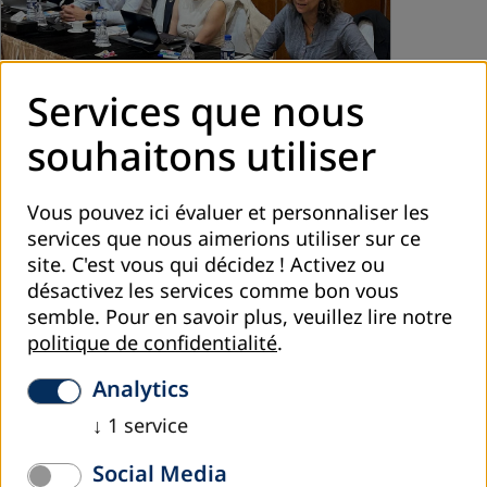
Services que nous
avril 2024
souhaitons utiliser
Formation en communication pour les
professionnels africains à Tunis
Vous pouvez ici évaluer et personnaliser les
Nous avons eu le plaisir d'organiser une formation en
services que nous aimerions utiliser sur ce
communication pour les professionnels africains à Tunis.
site. C'est vous qui décidez ! Activez ou
Pendant ces trois jours, les participants, venus de toute
désactivez les services comme bon vous
l'Afrique (Togo, Mali,…
semble.
Pour en savoir plus, veuillez lire notre
lire plus
politique de confidentialité
.
Analytics
↓
1
service
Social Media