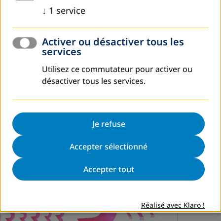
↓
1
service
Activer ou désactiver tous les
services
Utilisez ce commutateur pour activer ou
mars 2024
désactiver tous les services.
Rencontre productive du nouveau bureau
exécutif de l’UNFT : formation, réflexion et
recommandations
Je refuse
Le nouveau bureau exécutif de notre partenaire, l'Union
Accepter sélectionné
Nationale de la Femme Tunisienne (UNFT), a suivi une
formation intensive à Hammamet les 1er et 2 mars.
Accepter tout
lire plus
Réalisé avec Klaro !