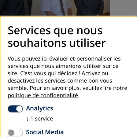
Services que nous
juillet 2025
souhaitons utiliser
Atelier d’introduction à l’approche ALESBA
pour renforcer le système d’éducation et
Vous pouvez ici évaluer et personnaliser les
d’apprentissage des adultes en Algérie
services que nous aimerions utiliser sur ce
site. C'est vous qui décidez ! Activez ou
Les 2 et 3 juillet 2025, un atelier d’introduction à l’approche
désactivez les services comme bon vous
ALESBA (Adult Learning and Education System Building
semble.
Pour en savoir plus, veuillez lire notre
Approach - Approche de renforcement des Systèmes
politique de confidentialité
.
d’Apprentissage et…
lire plus
Analytics
↓
1
service
Social Media