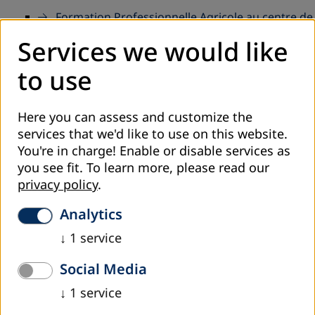
Formation Professionnelle Agricole au centre de
Ben Arouss
Services we would like
Twiza du fait-main à la réflexion: DVVI à Djebel
to use
Semmama
Lella El Hadheka, un point de vente une
plateforme au profit des artisanes
Here you can assess and customize the
services that we'd like to use on this website.
Action post Covid19. Une session en
You're in charge! Enable or disable services as
informatique au profit des élèves de Takrouna
you see fit.
To learn more, please read our
Le digital au service du développement
privacy policy
.
durable.....
Analytics
CORONAVIRUS : DVV INTERNATIONAL TUNISIE
↓
1
service
MOBILISÉ
Université de Tunis pour l'apprentissage tout au
Social Media
long de la vie
↓
1
service
Modernisation des centres d'Education des